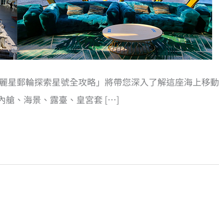
6麗星郵輪探索星號全攻略」將帶您深入了解這座海上移
艙、海景、露臺、皇宮套 […]