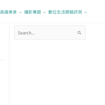
高雄美食
攝影專題
數位生活開箱評測
搜
尋
關
鍵
字
: