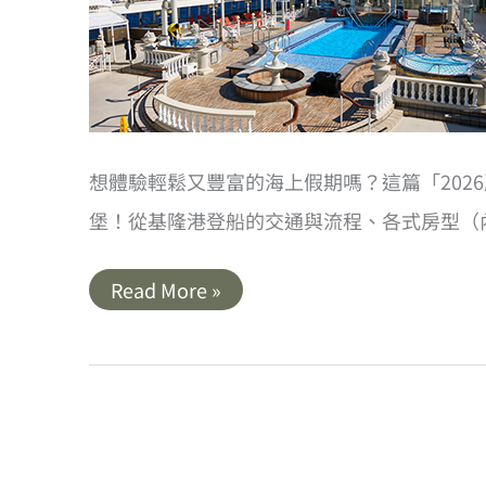
想體驗輕鬆又豐富的海上假期嗎？這篇「202
堡！從基隆港登船的交通與流程、各式房型（內
2026
Read More »
麗
星
郵
輪
探
索
星
號
全
攻