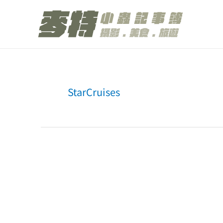
跳
至
主
要
內
StarCruises
容