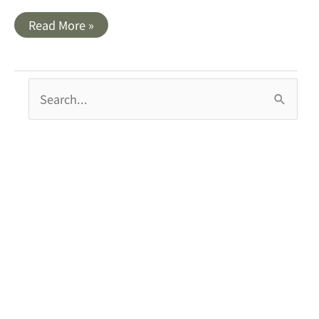
開
Read More »
箱
｜
Gaston
Luga-
Biten．
搜
來
自
尋
北
歐
關
瑞
典
鍵
簡
約
字
風
格
:
旅
行
背
包
（全
球
免
運，
文
內