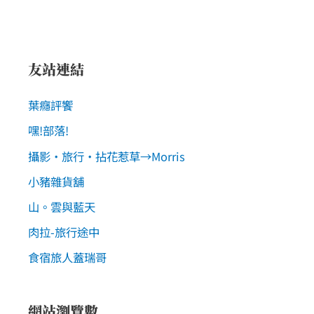
友站連結
葉癮評饗
嘿!部落!
攝影‧旅行‧拈花惹草→Morris
小豬雜貨舖
山。雲與藍天
肉拉-旅行途中
食宿旅人蓋瑞哥
網站瀏覽數