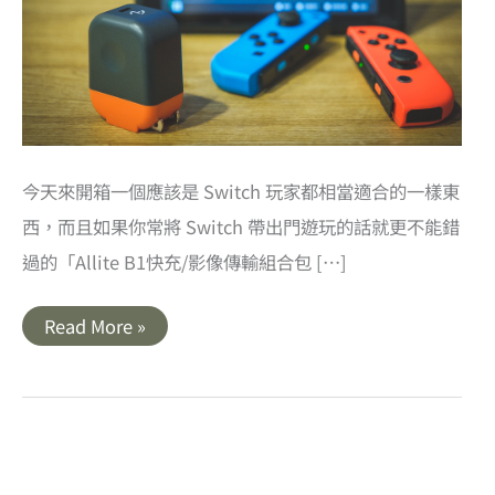
今天來開箱一個應該是 Switch 玩家都相當適合的一樣東
西，而且如果你常將 Switch 帶出門遊玩的話就更不能錯
過的「Allite B1快充/影像傳輸組合包 […]
開
Read More »
箱
｜
Allite
B1
輕
巧
好
攜
帶