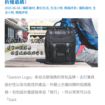
折優惠碼）
2020-06-04
/
攝影器材
,
數位生活
,
生活小物
,
開箱評測
/
攝影器材
,
生
活小物
,
開箱評測
「Gaston Luga」來自北歐瑞典的背包品牌，主打兼具
設計性以及功能性的產品，外觀上也偏向簡約低調風
格。包包設計靈感皆來自「旅行」，所以常常可以在
「Gast