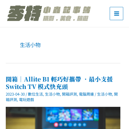
跳
至
主
要
內
生活小物
容
開箱｜Allite B1 輕巧好攜帶 ．最小支援
Switch TV 模式快充頭
2023-04-30
/
數位生活
,
生活小物
,
開箱評測
,
電腦周邊
/
生活小物
,
開
箱評測
,
電玩遊戲