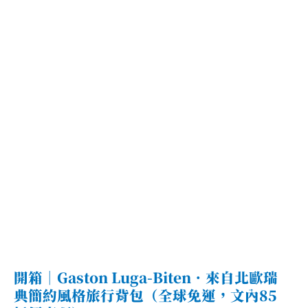
．
最
小
支
援
Switch
TV
模
式
快
充
頭
開箱｜Gaston Luga-Biten．來自北歐瑞
典簡約風格旅行背包（全球免運，文內85