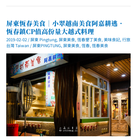
春
墾
丁
景
點
屏東恆春美食｜小翠越南美食阿嘉耕逃．
｜
恆春鎮CP值高份量大越式料理
星
砂
2019-02-02
/
屏東 Pingtung
,
屏東美食
,
恆春墾丁美食
,
美味食記
,
行旅
灣．
超
台灣 Taiwan
/
屏東PINGTUNG
,
屏東美食
,
恆春
,
恆春美食
清
澈
藍
綠
色
海
水
與
可
愛
白
色
小
燈
塔
的
秘
境