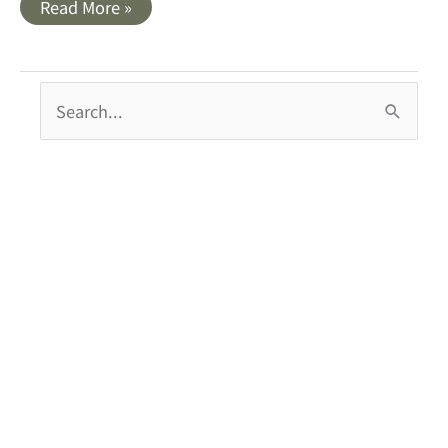
屏
Read More »
東
墾
丁
南
灣
搜
美
食|
尋
BOSSA
NOVA
關
巴
沙
鍵
諾
瓦
字
餐
廳
: