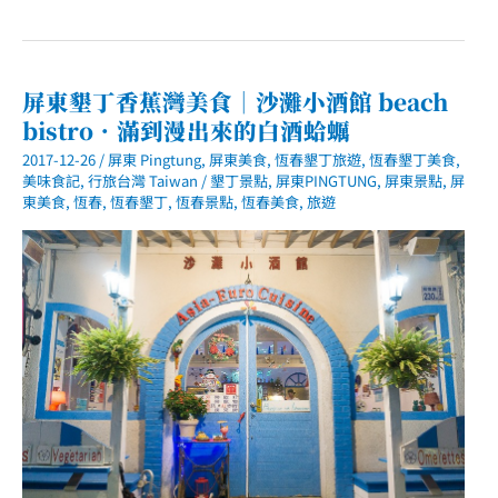
恆
春
美
食
｜
麋
屏東墾丁香蕉灣美食｜沙灘小酒館 beach
谷
bistro．滿到漫出來的白酒蛤蠣
Migu
village．
2017-12-26
/
屏東 Pingtung
,
屏東美食
,
恆春墾丁旅遊
,
恆春墾丁美食
,
舊
碾
美味食記
,
行旅台灣 Taiwan
/
墾丁景點
,
屏東PINGTUNG
,
屏東景點
,
屏
米
東美食
,
恆春
,
恆春墾丁
,
恆春景點
,
恆春美食
,
旅遊
廠
變
身
文
青
小
餐
館