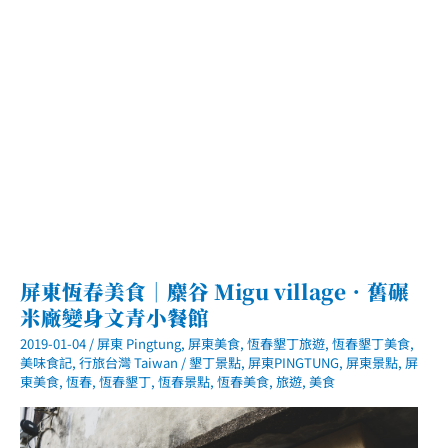
恆
春
鎮
CP
值
高
份
量
大
越
式
料
理
屏東恆春美食｜麋谷 Migu village．舊碾
米廠變身文青小餐館
2019-01-04
/
屏東 Pingtung
,
屏東美食
,
恆春墾丁旅遊
,
恆春墾丁美食
,
美味食記
,
行旅台灣 Taiwan
/
墾丁景點
,
屏東PINGTUNG
,
屏東景點
,
屏
東美食
,
恆春
,
恆春墾丁
,
恆春景點
,
恆春美食
,
旅遊
,
美食