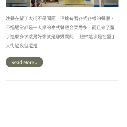
晚餐在墾丁大街不是問題，沿途有著各式各樣的餐廳，
不過通常都是一大桌的泰式餐廳合菜居多，而且來了墾
丁這麼多次感覺好像就是那幾間阿！ 雖然這次是在墾丁
大街過夜但還是
屏
Read More »
東
墾
丁
香
蕉
灣
美
食
｜
沙
灘
小
酒
館