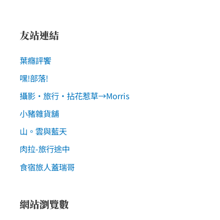
友站連結
葉癮評饗
嘿!部落!
攝影‧旅行‧拈花惹草→Morris
小豬雜貨舖
山。雲與藍天
肉拉-旅行途中
食宿旅人蓋瑞哥
網站瀏覽數