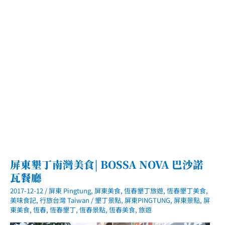
beach
bistro．
滿
到
漫
出
來
的
白
酒
蛤
蠣
屏東墾丁南灣美食| BOSSA NOVA 巴沙諾
瓦餐廳
2017-12-12
/
屏東 Pingtung
,
屏東美食
,
恆春墾丁旅遊
,
恆春墾丁美食
,
美味食記
,
行旅台灣 Taiwan
/
墾丁景點
,
屏東PINGTUNG
,
屏東景點
,
屏
東美食
,
恆春
,
恆春墾丁
,
恆春景點
,
恆春美食
,
旅遊