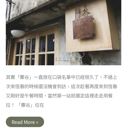
其實「麋谷」一直放在口袋名單中已經很久了，不過上
次來恆春的時候還沒機會到訪，這次趁著再度來到恆春
又剛好是午餐時間，當然第一站就選定這裡走走用餐
拉！ 「麋谷」位在
屏
Read More »
東