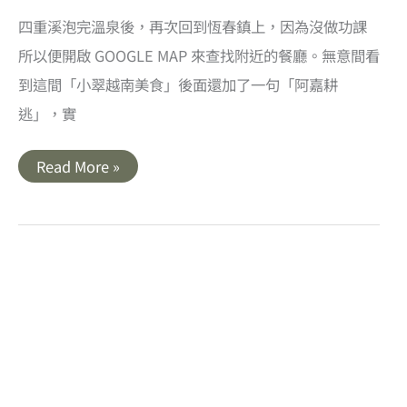
沙
灘
四重溪泡完溫泉後，再次回到恆春鎮上，因為沒做功課
所以便開啟 GOOGLE MAP 來查找附近的餐廳。無意間看
到這間「小翠越南美食」後面還加了一句「阿嘉耕
逃」，實
屏
Read More »
東
恆
春
美
食
｜
小
翠
越
南
美
食
阿
嘉
耕
逃．