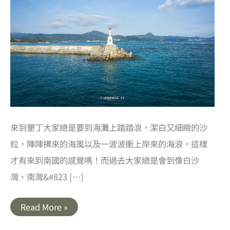
來到墾丁大家總是要到海灘上踏踏浪，潔白又細緻的沙
粒，陣陣拂來的海風以及一波波衝上岸來的海浪，這樣
才有來到南國的感覺嗎！而過去大家總是會到像白沙
灣、南灣&#823 […]
屏
Read More »
東
恆