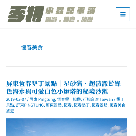
跳
至
主
要
內
恆春美食
容
屏東恆春墾丁景點｜星砂灣．超清澈藍綠
色海水與可愛白色小燈塔的秘境沙灘
2019-03-07
/
屏東 Pingtung
,
恆春墾丁旅遊
,
行旅台灣 Taiwan
/
墾丁
景點
,
屏東PINGTUNG
,
屏東景點
,
恆春
,
恆春墾丁
,
恆春景點
,
恆春美食
,
旅遊