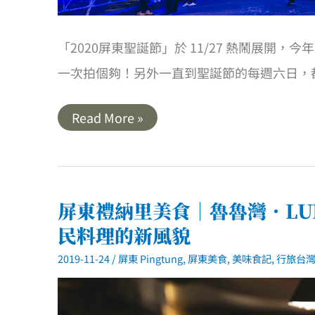
「2020屏東聖誕節」於 11/27 熱鬧展
一次拍個夠！另外一直到聖誕節的每週六日，
屏
Read More »
東
｜
屏
東
聖
誕
節．
屏東禮納里美食｜魯魯灣．LU
一
起
民料理的新風貌
到
屏
2019-11-24
/
屏東 Pingtung
,
屏東美食
,
美味食記
,
行旅台灣 
東
追
極
光！