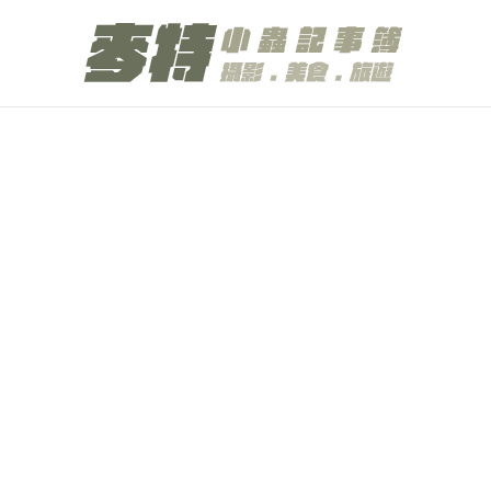
跳
至
主
要
內
容