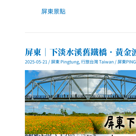
屏東景點
屏東｜下淡水溪舊鐵橋．黃金
2025-05-21
/
屏東 Pingtung
,
行旅台灣 Taiwan
/
屏東PING