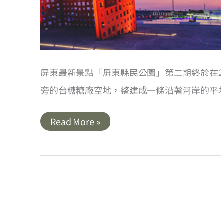
屏東最新景點「屏東縣民公園」第二期終於在20
旁的台糖糖廠空地，整建成一條沿著河岸的平
屏
Read More »
東
｜
屏
東
縣
民
公
園．
舊
紙
漿