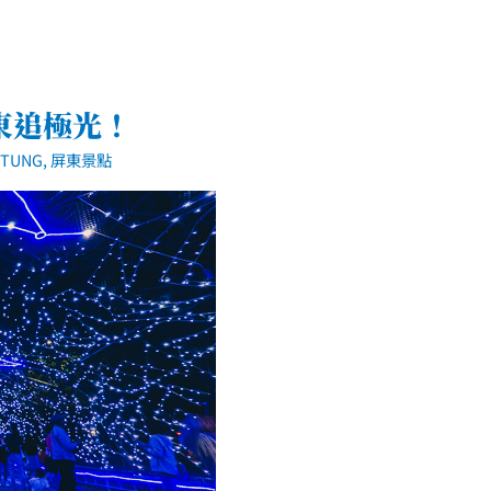
東追極光！
TUNG
,
屏東景點