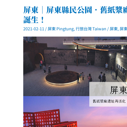
溪
舊
屏東｜屏東縣民公園．舊紙漿
鐵
橋．
誕生！
黃
金
2021-02-11
/
屏東 Pingtung
,
行旅台灣 Taiwan
/
屏東
,
屏東
波
斯
菊
花
海
與
百
年
火
車
舊
鐵
橋
同
框