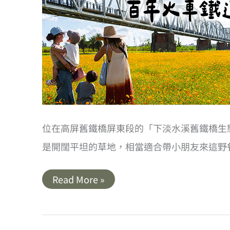
位在高屏舊鐵橋屏東段的「下淡水溪舊鐵橋生
是開闊平坦的草地，相當適合帶小朋友來這野餐
屏
Read More »
東
｜
下
淡
水