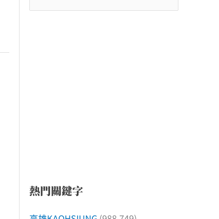
尋
關
鍵
字
:
熱門關鍵字
高雄KAOHSIUNG
(988,749)