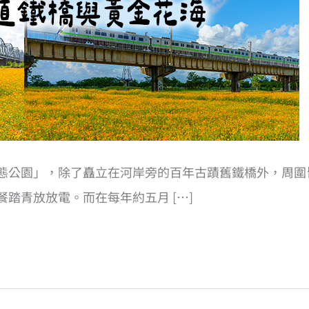
態公園」，除了矗立在河岸旁的百年古蹟舊鐵橋外，周圍
踏青放放電。而在每年約五月 […]