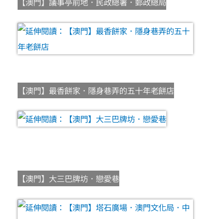
【澳門】議事亭前地．民政總署．郵政總局
【澳門】最香餅家．隱身巷弄的五十年老餅店
【澳門】大三巴牌坊．戀愛巷