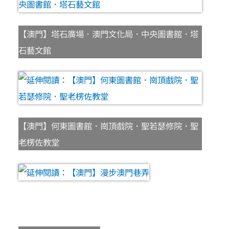
【澳門】塔石廣場．澳門文化局．中央圖書館．塔
石藝文館
【澳門】何東圖書館．崗頂戲院．聖若瑟修院．聖
老楞佐教堂