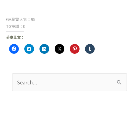
GA瀏覽人氣：95
TG按讚：0
分享此文：
搜
尋
關
鍵
字
: