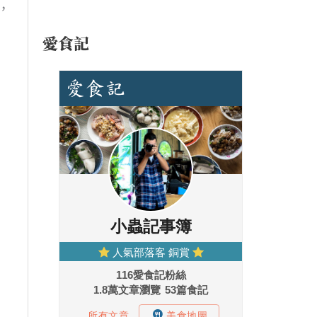
，
愛食記