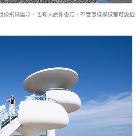
說像飛碟幽浮、也有人說像香菇，不管怎樣模樣都可愛極