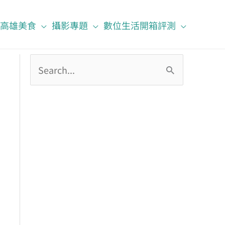
高雄美食
攝影專題
數位生活開箱評測
搜
尋
關
鍵
字
: