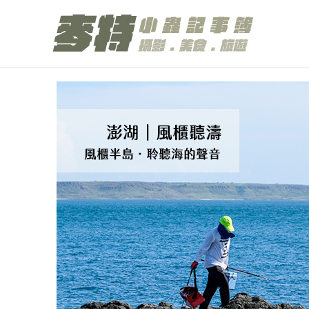
跳
至
主
要
內
容