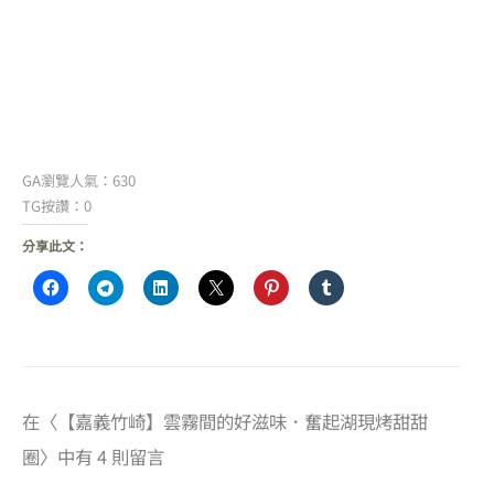
GA瀏覽人氣：630
TG按讚：0
分享此文：
在〈【嘉義竹崎】雲霧間的好滋味．奮起湖現烤甜甜
圈〉中有 4 則留言