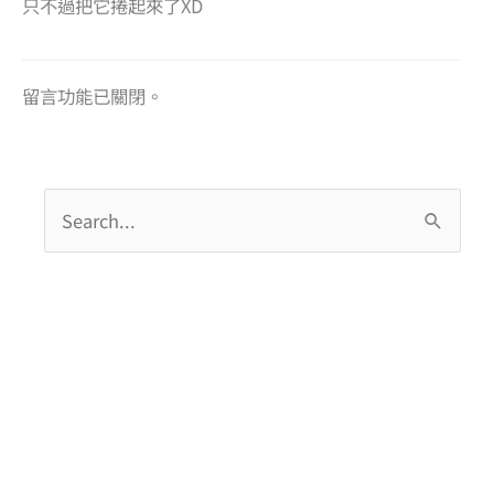
只不過把它捲起來了XD
留言功能已關閉。
搜
尋
關
鍵
字
: