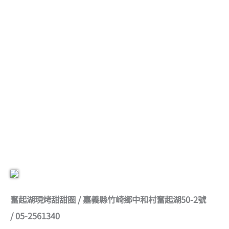
奮起湖現烤甜甜圈 / 嘉義縣竹崎鄉中和村奮起湖50-2號
/ 05-2561340