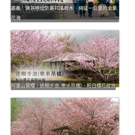
嘉義｜陳井寮堤防黃花風鈴木．綿延一公里的金黃
花海
阿里山賞櫻｜迷糊步道(樂米吊橋)．粉白櫻花綻放