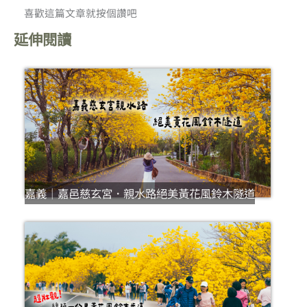
喜歡這篇文章就按個讚吧
延伸閱讀
嘉義｜嘉邑慈玄宮．親水路絕美黃花風鈴木隧道