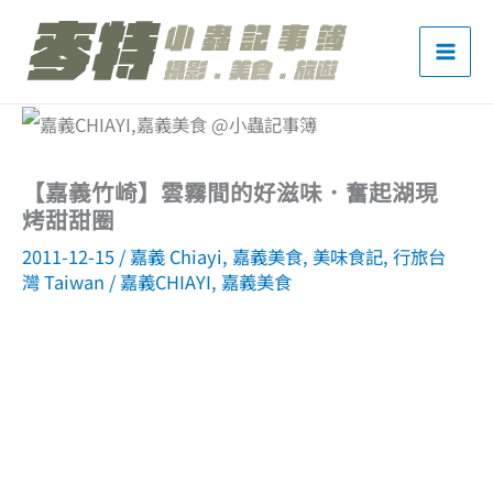
跳
至
主
要
內
【嘉義竹崎】雲霧間的好滋味．奮起湖現
容
烤甜甜圈
2011-12-15
/
嘉義 Chiayi
,
嘉義美食
,
美味食記
,
行旅台
灣 Taiwan
/
嘉義CHIAYI
,
嘉義美食