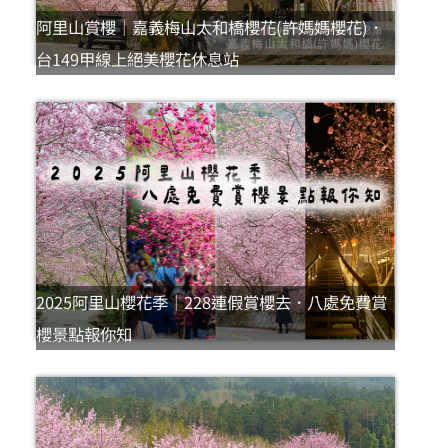
阿里山賞櫻｜嘉義梅山太和橋櫻花(許媽媽櫻花)．
台149甲線上絕美櫻花休息站
2025阿里山櫻花季｜228連假賞櫻去．八處免費賞
櫻景點報你知