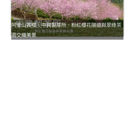
阿里山賞櫻｜中興製茶所．粉紅櫻花隧道與翠綠茶
園交織美景