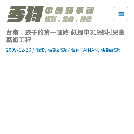
跳
至
主
台南｜孩子的第一哩路-紙風車319鄉村兒童
要
藝術工程
內
2009-12-30
/
攝影
,
活動紀錄
/
台南TAINAN
,
活動紀錄
容