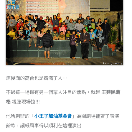
連後面的高台也是擠滿了人…
不過這一場還有另一個眾人注目的焦點，就是
王建民葛
格
親臨現場拉!!!
他所創辦的「
小王子加油基金會
」為關廟場補齊了表演
餘款，讓紙風車得以順利在這裡演出