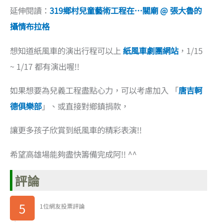
延伸閱讀：
319鄉村兒童藝術工程在…關廟 @ 張大魯的
攝情布拉格
想知道紙風車的演出行程可以上
紙風車劇團網站
，1/15
~ 1/17 都有演出喔!!
如果想要為兒義工程盡點心力，可以考慮加入 「
唐吉軻
德俱樂部
」、或直接對鄉鎮捐款，
讓更多孩子欣賞到紙風車的精彩表演!!
希望高雄場能夠盡快籌備完成阿!! ^^
評論
5
1位網友投票評論