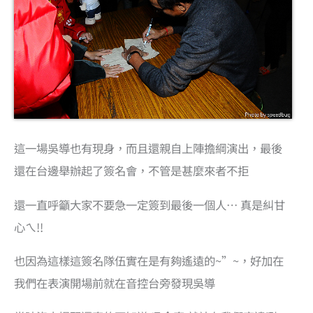
這一場吳導也有現身，而且還親自上陣擔綱演出，最後
還在台邊舉辦起了簽名會，不管是甚麼來者不拒
還一直呼籲大家不要急一定簽到最後一個人… 真是糾甘
心ㄟ!!
也因為這樣這簽名隊伍實在是有夠遙遠的~”~，好加在
我們在表演開場前就在音控台旁發現吳導