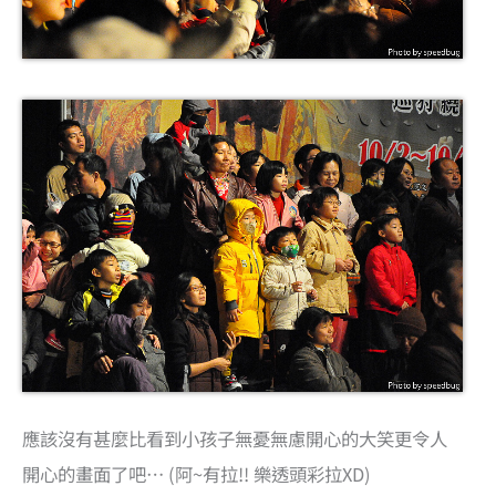
應該沒有甚麼比看到小孩子無憂無慮開心的大笑更令人
開心的畫面了吧… (阿~有拉!! 樂透頭彩拉XD)