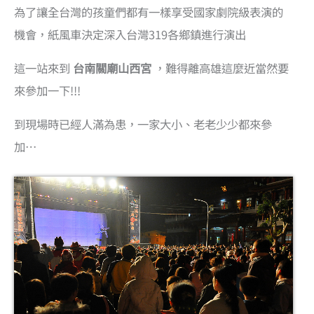
為了讓全台灣的孩童們都有一樣享受國家劇院級表演的
機會，紙風車決定深入台灣319各鄉鎮進行演出
這一站來到
台南關廟山西宮
，難得離高雄這麼近當然要
來參加一下!!!
到現場時已經人滿為患，一家大小、老老少少都來參
加…