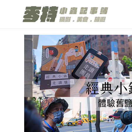
跳
至
主
要
內
容