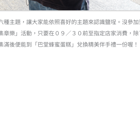
六種主題，讓大家能依照喜好的主題來認識鹽埕。沒參加
集章樂」活動，只要在０９／３０前至指定店家消費，除
集滿後便能到「巴堂蜂蜜蛋糕」兌換精美伴手禮一份喔！