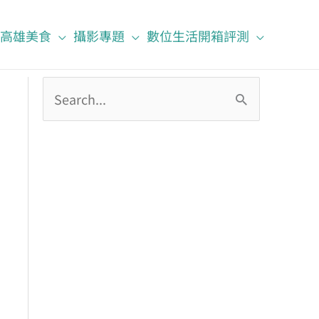
高雄美食
攝影專題
數位生活開箱評測
搜
尋
關
鍵
字
: