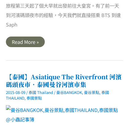
旅程第三天起了個大早就出發前往大皇宮。有了前一天
到河濱碼頭夜市的經驗，今天我們就直接搭乘 BTS 到達
Saph
【泰
Read More »
國】
Grand
Palace
曼
谷
大
皇
【泰國】Asiatique The Riverfront 河濱
宮
碼頭夜市．泰國曼谷河濱市集
2015-08-09
/
泰國 Thailand
/
曼谷BANGKOK
,
曼谷景點
,
泰國
THAILAND
,
泰國景點