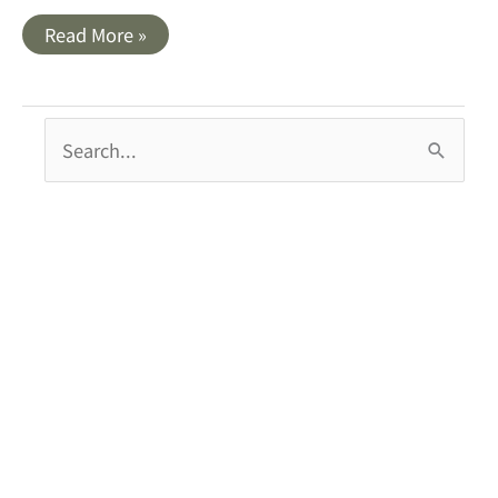
泰
Read More »
國
曼
谷
｜
VICTORY
搜
POINT．
曼
尋
谷
勝
關
利
紀
鍵
念
碑
字
夜
市
: