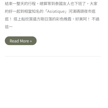
結束一整天的行程，總算等到泰國友人也下班了，大家
約好一起到相當知名的「Asiatique」河濱碼頭夜市逛
逛！ 搭上船欣賞遠方剛日落的彩色晚霞，好美阿！ 不過
這一
【泰
Read More »
國】
Asiatique
The
Riverfront
河
濱
碼
頭
夜
市．
泰
國
曼
谷
河
濱
市