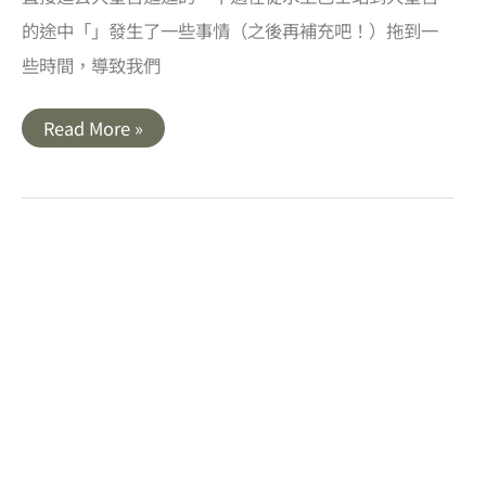
的途中「」發生了一些事情（之後再補充吧！）拖到一
些時間，導致我們
泰
Read More »
國
曼
谷
｜
Wat
Pho
臥
佛
寺．
泰
國
最
古
老
的
佛
寺
之
一