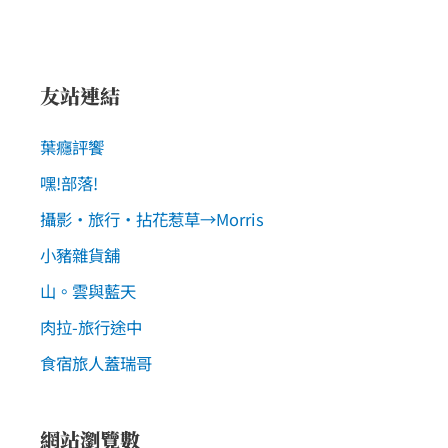
友站連結
葉癮評饗
嘿!部落!
攝影‧旅行‧拈花惹草→Morris
小豬雜貨舖
山。雲與藍天
肉拉-旅行途中
食宿旅人蓋瑞哥
網站瀏覽數