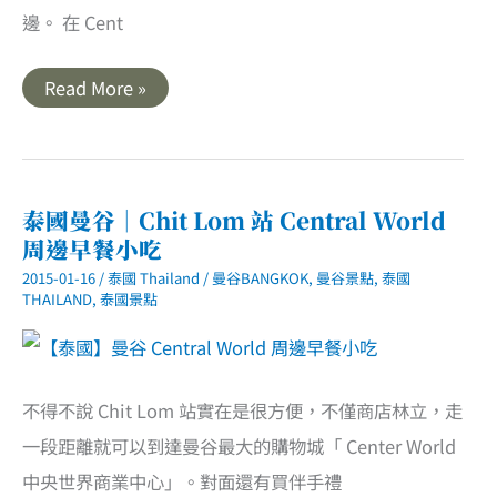
邊。 在 Cent
泰
Read More »
國
曼
谷
｜
水
上
巴
泰國曼谷｜Chit Lom 站 Central World
士
周邊早餐小吃
初
體
2015-01-16
/
泰國 Thailand
/
曼谷BANGKOK
,
曼谷景點
,
泰國
驗
THAILAND
,
泰國景點
不得不說 Chit Lom 站實在是很方便，不僅商店林立，走
一段距離就可以到達曼谷最大的購物城「 Center World
中央世界商業中心」。對面還有買伴手禮