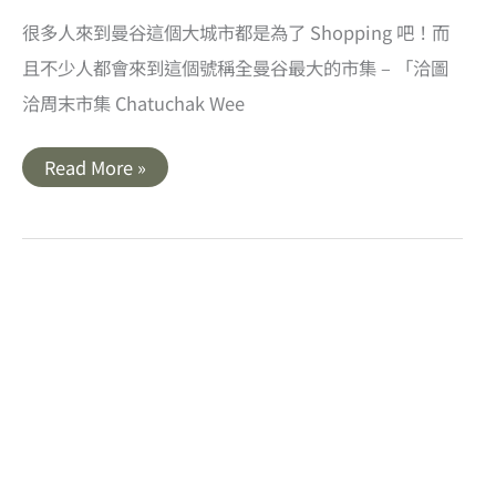
很多人來到曼谷這個大城市都是為了 Shopping 吧！而
且不少人都會來到這個號稱全曼谷最大的市集 – 「洽圖
洽周末市集 Chatuchak Wee
【泰
Read More »
國】
曼
谷
之
夜．
洽
圖
洽
市
集．
Central
World