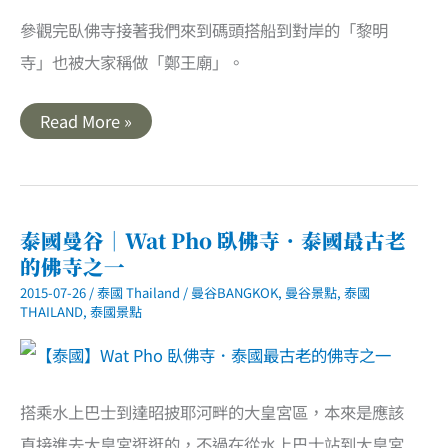
參觀完臥佛寺接著我們來到碼頭搭船到對岸的「黎明
寺」也被大家稱做「鄭王廟」。
【泰
Read More »
國】
黎
明
寺
（鄭
王
廟）．
泰國曼谷｜Wat Pho 臥佛寺．泰國最古老
登
的佛寺之一
高
眺
2015-07-26
/
泰國 Thailand
/
曼谷BANGKOK
,
曼谷景點
,
泰國
望
昭
THAILAND
,
泰國景點
拍
耶
河
搭乘水上巴士到達昭披耶河畔的大皇宮區，本來是應該
直接進去大皇宮逛逛的，不過在從水上巴士站到大皇宮