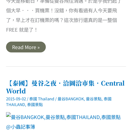
今天是移動日，準備從曼谷飛往清邁。於是乎我們起了
個大早．．．買機票！沒錯，你有看過有人今天要飛
了，早上才在訂機票的嗎？這次旅行還真的是一整個
FREE 就是了！
【泰
Read More »
國】
水
門
市
場．
海
南
【泰國】曼谷之夜．洽圖洽市集．Central
雞
World
飯
2015-09-02
/
泰國 Thailand
/
曼谷BANGKOK
,
曼谷景點
,
泰國
THAILAND
,
泰國景點