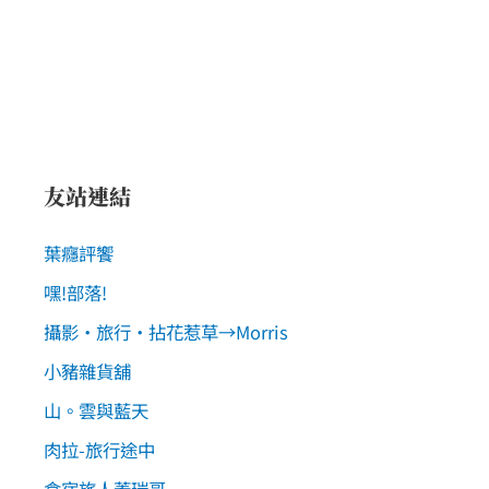
友站連結
葉癮評饗
嘿!部落!
攝影‧旅行‧拈花惹草→Morris
小豬雜貨舖
山。雲與藍天
肉拉-旅行途中