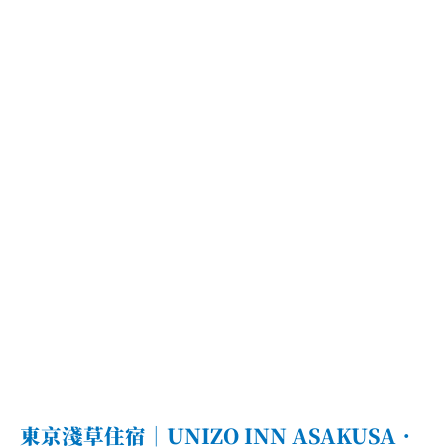
富
士
山
五
日
自
由
行
行
程
總
覽
東京淺草住宿｜UNIZO INN ASAKUSA．