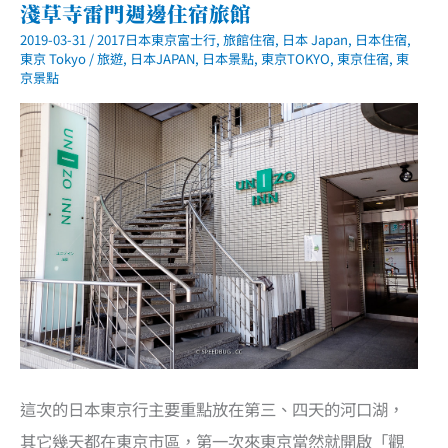
淺草寺雷門週邊住宿旅館
2019-03-31
/
2017日本東京富士行
,
旅館住宿
,
日本 Japan
,
日本住宿
,
東京 Tokyo
/
旅遊
,
日本JAPAN
,
日本景點
,
東京TOKYO
,
東京住宿
,
東
京景點
這次的日本東京行主要重點放在第三、四天的河口湖，
其它幾天都在東京市區，第一次來東京當然就開啟「觀