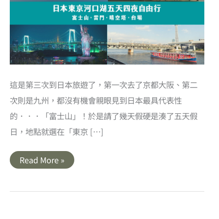
這是第三次到日本旅遊了，第一次去了京都大阪、第二
次則是九州，都沒有機會親眼見到日本最具代表性
的．．．「富士山」！於是請了幾天假硬是湊了五天假
日，地點就選在「東京 […]
日
Read More »
本
｜
東
京
河
口
湖