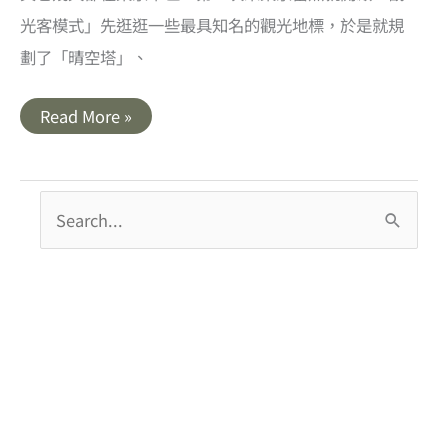
光客模式」先逛逛一些最具知名的觀光地標，於是就規
劃了「晴空塔」、
東
Read More »
京
淺
草
住
宿
搜
｜
UNIZO
尋
INN
ASAKUSA．
關
淺
草
鍵
寺
雷
字
門
週
:
邊
住
宿
旅
館