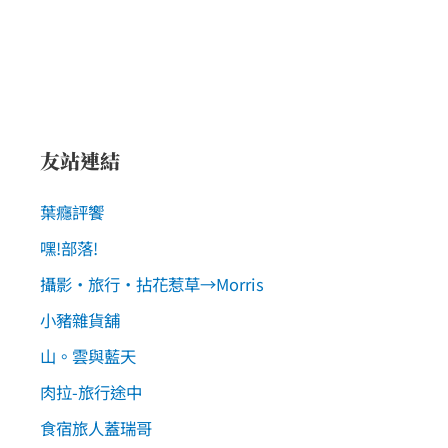
友站連結
葉癮評饗
嘿!部落!
攝影‧旅行‧拈花惹草→Morris
小豬雜貨舖
山。雲與藍天
肉拉-旅行途中
食宿旅人蓋瑞哥