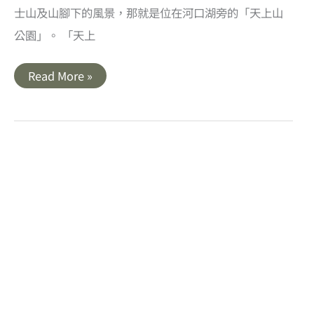
士山及山腳下的風景，那就是位在河口湖旁的「天上山
公園」。 「天上
山
Read More »
梨
｜
河
口
湖
纜
車．
天
上
山
公
園．
登
高
眺
望
欣
賞
富
士
山