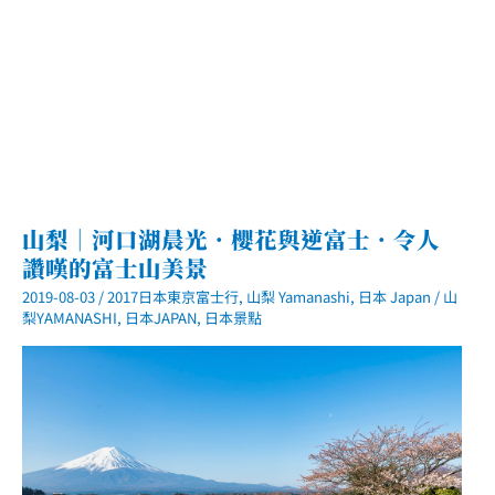
之
美
山梨｜河口湖晨光．櫻花與逆富士．令人
讚嘆的富士山美景
2019-08-03
/
2017日本東京富士行
,
山梨 Yamanashi
,
日本 Japan
/
山
梨YAMANASHI
,
日本JAPAN
,
日本景點