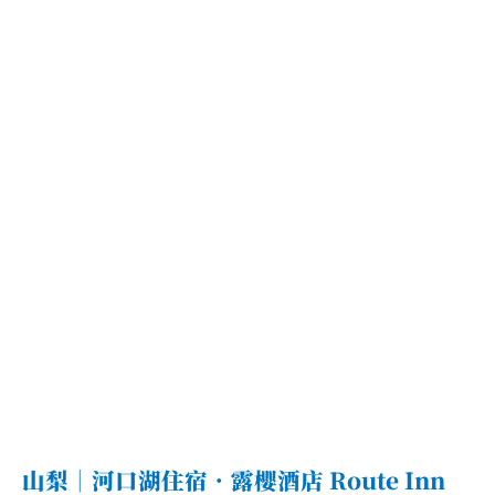
櫻
花
與
逆
富
士．
令
人
讚
嘆
的
富
士
山
美
景
山梨｜河口湖住宿．露櫻酒店 Route Inn