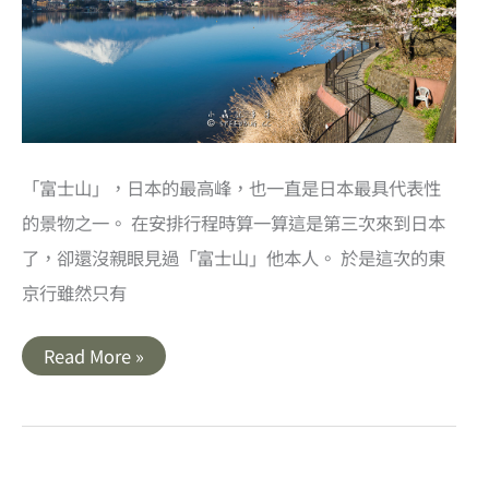
「富士山」，日本的最高峰，也一直是日本最具代表性
的景物之一。 在安排行程時算一算這是第三次來到日本
了，卻還沒親眼見過「富士山」他本人。 於是這次的東
京行雖然只有
山
Read More »
梨
｜
河
口
湖
晨
光．