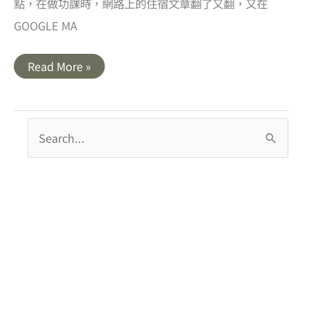
點，在做功課時，網路上的住宿文章翻了又翻，又在
GOOGLE MA
山
Read More »
梨
｜
河
口
湖
搜
住
宿．
尋
露
櫻
關
酒
店
鍵
Route
Inn
字
Kawaguchiko．
價
:
格
實
惠
河
口
湖
周