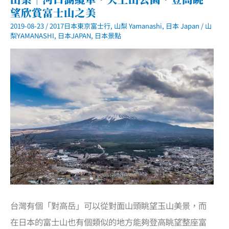
富
望欣賞富士山之美
士
山
2019-08-23
/
2017日本東京富士行
,
山梨 Yamanashi
,
日本 Japan
/
山
五
日
梨YAMANASHI
,
日本JAPAN
,
日本景點
自
由
行
行
程
總
覽
台灣有個「對高岳」可以從對面山頭眺望玉山美景，而
在日本的富士山也有個類似的地方能夠登高眺望整座富