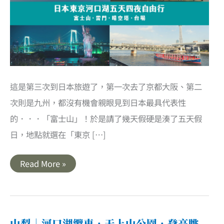
這是第三次到日本旅遊了，第一次去了京都大阪、第二
次則是九州，都沒有機會親眼見到日本最具代表性
的．．．「富士山」！於是請了幾天假硬是湊了五天假
日，地點就選在「東京 […]
日
Read More »
本
｜
東
京
河
口
湖
山梨｜河口湖纜車．天上山公園．登高眺