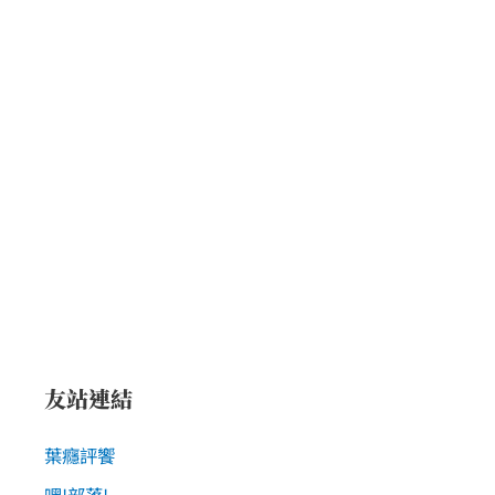
友站連結
葉癮評饗