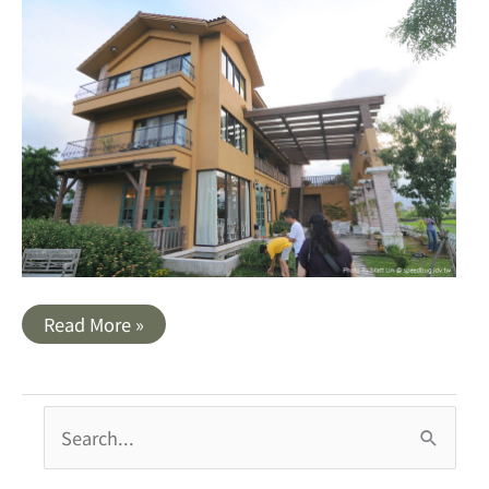
宜
Read More »
蘭
｜
田
野
中
搜
的
黃
尋
色
城