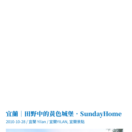
龜
山
島．
繞
島
登
島
半
日
遊
宜蘭｜田野中的黃色城堡．SundayHome
2010-10-28
/
宜蘭 Yilan
/
宜蘭YILAN
,
宜蘭景點