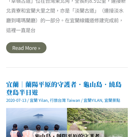
「草嶺古道」位在台灣東北角，全長約8.5公里，連接新
北貢寮和宜蘭大里之間，亦是「淡蘭古道」（連接淡水
廳到噶瑪蘭廳）的一部分。在宜蘭線鐵道修建完成前，
這裡一直是台
宜
Read More »
蘭
｜
草
嶺
古
道
連
宜蘭｜蘭陽平原的守護者．龜山島．繞島
走
登島半日遊
桃
源
2020-07-13
/
宜蘭 Yilan
,
行旅台灣 Taiwan
/
宜蘭YILAN
,
宜蘭景點
谷
（大
里
端
上）．
季
節
限