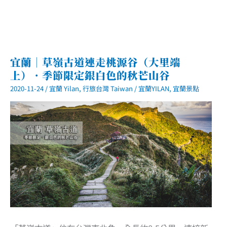
宜蘭｜草嶺古道連走桃源谷（大里端
上）．季節限定銀白色的秋芒山谷
2020-11-24
/
宜蘭 Yilan
,
行旅台灣 Taiwan
/
宜蘭YILAN
,
宜蘭景點