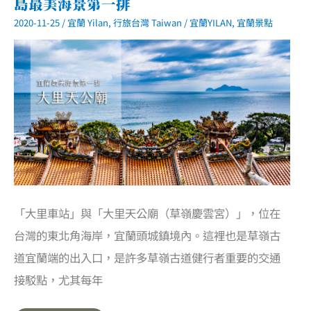
島最美海景第一排
步
道．
2020-11-25
/
宜蘭 Yilan
,
行旅台灣 Taiwan
/
宜蘭YILAN
,
宜蘭景點
雲
霧
繚
繞
絕
美
抹
茶
山
「大里車站」與「大里天公廟（草嶺慶雲宮）」，位在
台灣的東北角海岸，宜蘭頭城鎮境內。這裡也是草嶺古
道宜蘭端的出入口，是許多草嶺古道健行者重要的交通
接駁點，尤其每年