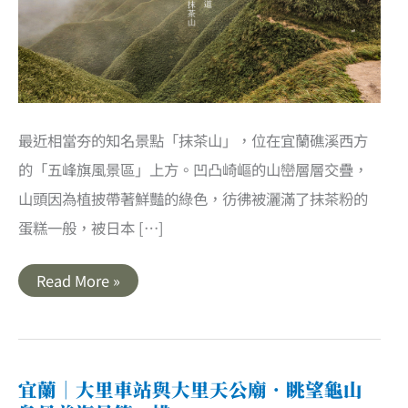
最近相當夯的知名景點「抹茶山」，位在宜蘭礁溪西方
的「五峰旗風景區」上方。凹凸崎嶇的山巒層層交疊，
山頭因為植披帶著鮮豔的綠色，彷彿被灑滿了抹茶粉的
蛋糕一般，被日本 […]
宜
Read More »
蘭
｜
聖
母
山
莊
登
宜蘭｜大里車站與大里天公廟．眺望龜山
山