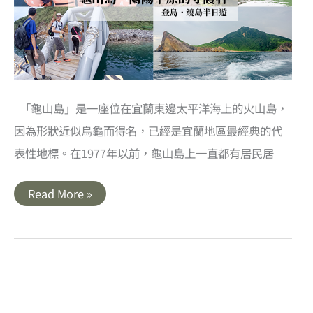
定
銀
白
色
的
秋
芒
山
谷
「龜山島」是一座位在宜蘭東邊太平洋海上的火山島，
因為形狀近似烏龜而得名，已經是宜蘭地區最經典的代
表性地標。在1977年以前，龜山島上一直都有居民居
宜
Read More »
蘭
｜
蘭
陽
平
原
的
守
護
者．