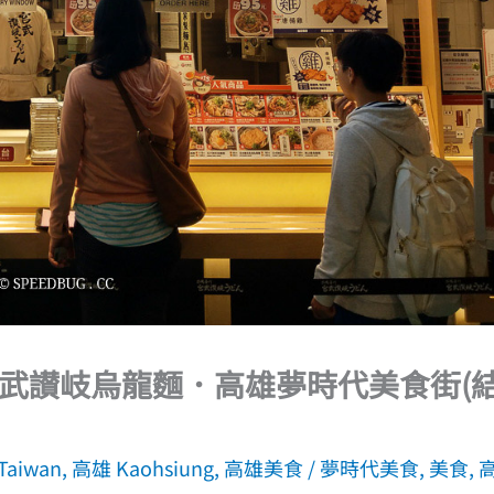
武讃岐烏龍麵．高雄夢時代美食街(
aiwan
,
高雄 Kaohsiung
,
高雄美食
/
夢時代美食
,
美食
,