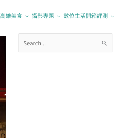
高雄美食
攝影專題
數位生活開箱評測
搜
尋
關
鍵
字
: