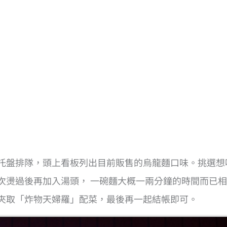
托盤排隊，頭上看板列出目前販售的烏龍麵口味。挑選想
次燙過後再加入湯頭， 一碗麵大概一兩分鐘的時間而已
夾取「炸物天婦羅」配菜，最後再一起結帳即可。