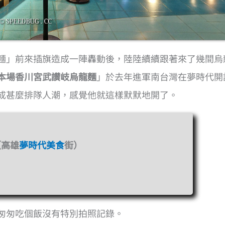
麵」前來插旗造成一陣轟動後，陸陸續續跟著來了幾間烏
本場香川宮武讃岐烏龍麵
」於去年進軍南台灣在夢時代開
成甚麼排隊人潮，感覺他就這樣默默地開了。
（高雄
夢時代美食
街）
匆匆吃個飯沒有特別拍照記錄。