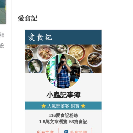
愛食記
龍
設