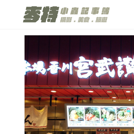
跳
至
主
要
內
容