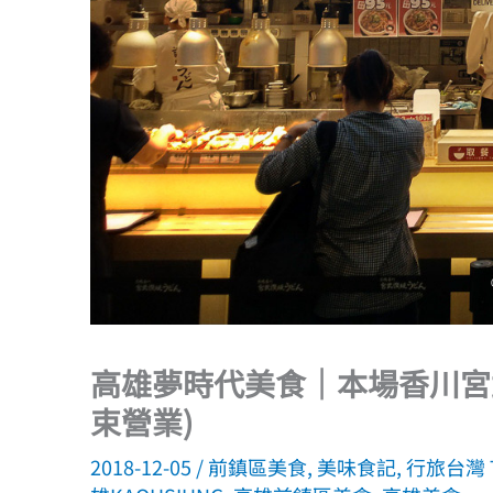
高雄夢時代美食｜本場香川宮
束營業)
2018-12-05
/
前鎮區美食
,
美味食記
,
行旅台灣 T