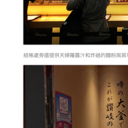
結帳處旁還提供天婦羅醬汁和炸過的麵粉屑屑