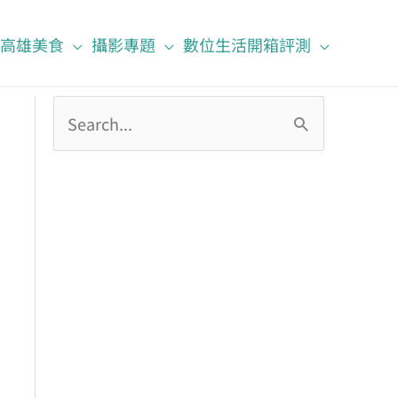
高雄美食
攝影專題
數位生活開箱評測
搜
尋
關
鍵
字
: