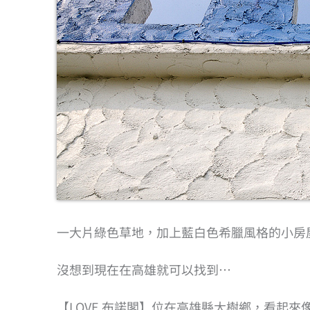
一大片綠色草地，加上藍白色希臘風格的小房
沒想到現在在高雄就可以找到…
【LOVE 布諾閣】位在高雄縣大樹鄉，看起