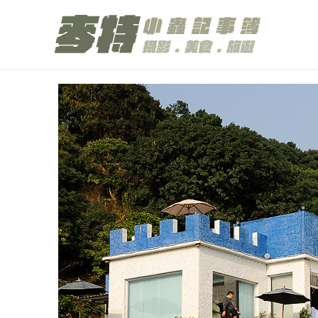
跳
至
主
要
內
容