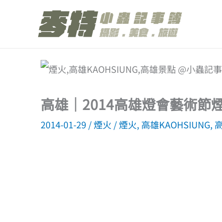
跳
至
主
要
內
容
高雄｜2014高雄燈會藝術節
2014-01-29
/
煙火
/
煙火
,
高雄KAOHSIUNG
,