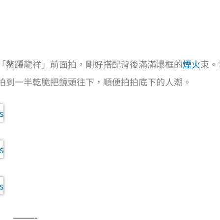
就想在「鰲躍龍祥」前面拍，剛好搭配背後滿滿爆框的
煙火
束。
，拍到一半乾脆把鏡頭往下，順便拍拍底下的人潮。
———-