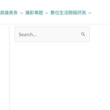
高雄美食
攝影專題
數位生活開箱評測
搜
尋
關
鍵
字
: