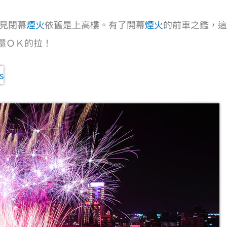
起見閉幕
煙火
依舊是上高樓。有了開幕
煙火
的前車之鑑，這
還ＯＫ的拉！