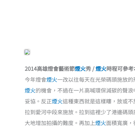
2014高雄燈會藝術節
煙火
秀 /
煙火
時程可參考
今年燈會
煙火
一改以往每天在光榮碼頭施放的形
煙火
的機會，不過在一片高喊環保減碳的聲浪
妥協。反正
煙火
這種東西就是這樣瞜，放或不
拉到愛河中段來施放。拉到這裡少了港邊碼頭
大地增加拍攝的難度。再加上
煙火
面積寬廣，