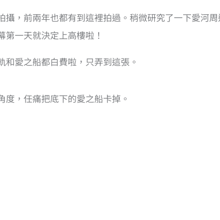
拍攝，前兩年也都有到這裡拍過。稍微研究了一下愛河周
幕第一天就決定上高樓啦！
軌和愛之船都白費啦，只弄到這張。
角度，任痛把底下的愛之船卡掉。