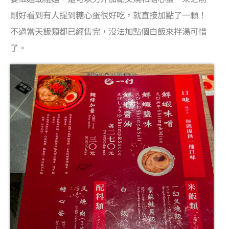
剛好看到有人提到糖心蛋很好吃，就直接加點了一顆！
不過當天飯類都已經售完，沒法加點個白飯來拌湯可惜
了。