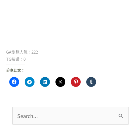
GA瀏覽人氣：222
TG按讚：0
分享此文：
搜
尋
關