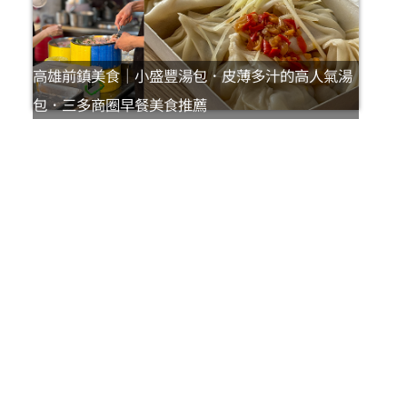
高雄前鎮美食｜小盛豐湯包．皮薄多汁的高人氣湯
包．三多商圈早餐美食推薦