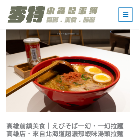
跳
至
主
要
內
容
高雄前鎮美食｜えびそば一幻．一幻拉麵
高雄店．來自北海道超濃郁蝦味湯頭拉麵