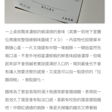
一上桌就飄來濃郁的蝦湯頭的香味（其實一到地下室攤
位周邊就整個被蝦味圍繞了ＸＤ），內容物也挺簡單半
顆糖心蛋、一片叉燒還有中間一堆蝦酥。一開始當然先
喝口湯，不意外地相當濃郁蝦的鮮香味超級濃厚，但喝
起來卻不會很鹹老實說還滿好入口的，喝到最後也不會
有讓人想要洗腎的感覺。又或是可以加一點提供的「拉
麵胡椒」，做點變化。
麵條為了更容易吸附湯汁我通常都會選細麵，表現就一
般泡久了還是會有點沒口感，喜歡有咬勁的還是選粗麵
吧！中間紅通通的蝦酥，像是天婦羅的麵衣又帶著蝦